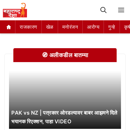
M
राजकारण
राजकारण
खेळ
खेळ
मनोरंजन
मनोरंजन
आरोग्य
आरोग्य
गुन्हे
गुन्हे
कृष
कृष
🧭 अलीकडील बातम्या
PAK vs NZ | पत्रकार ओरडल्यावर बाबर आझमने दिले
भयानक रिएक्शन, पाहा VIDEO