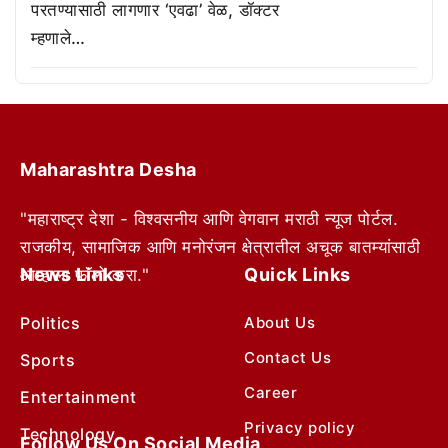
परतण्यासाठी लागणार ‘एवढा’ वेळ, डॉक्टर
म्हणाले…
Maharashtra Desha
"महाराष्ट्र देशा - विश्वसनीय आणि वेगवान मराठी न्यूज पोर्टल.
राजकीय, सामाजिक आणि मनोरंजन क्षेत्रातील अचूक बातम्यांसाठी
News Links
Quick Links
आम्हाला फॉलो करा."
Politics
About Us
Contact Us
Sports
Career
Entertainment
Privacy policy
Technology
Follow Us On Social Media