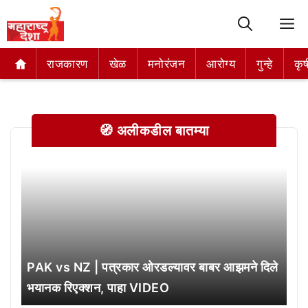
M
राजकारण
राजकारण
खेळ
खेळ
मनोरंजन
मनोरंजन
आरोग्य
आरोग्य
गुन्हे
गुन्हे
कृष
कृष
🧭 अलीकडील बातम्या
PAK vs NZ | पत्रकार ओरडल्यावर बाबर आझमने दिले
भयानक रिएक्शन, पाहा VIDEO