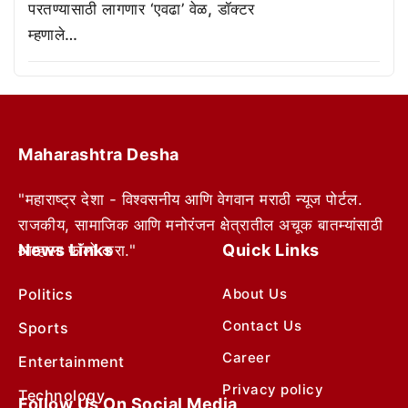
परतण्यासाठी लागणार ‘एवढा’ वेळ, डॉक्टर
म्हणाले…
Maharashtra Desha
"महाराष्ट्र देशा - विश्वसनीय आणि वेगवान मराठी न्यूज पोर्टल.
राजकीय, सामाजिक आणि मनोरंजन क्षेत्रातील अचूक बातम्यांसाठी
News Links
Quick Links
आम्हाला फॉलो करा."
Politics
About Us
Contact Us
Sports
Career
Entertainment
Privacy policy
Technology
Follow Us On Social Media