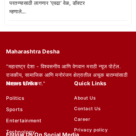
परतण्यासाठी लागणार ‘एवढा’ वेळ, डॉक्टर
म्हणाले…
Maharashtra Desha
"महाराष्ट्र देशा - विश्वसनीय आणि वेगवान मराठी न्यूज पोर्टल.
राजकीय, सामाजिक आणि मनोरंजन क्षेत्रातील अचूक बातम्यांसाठी
News Links
Quick Links
आम्हाला फॉलो करा."
Politics
About Us
Contact Us
Sports
Career
Entertainment
Privacy policy
Technology
Follow Us On Social Media