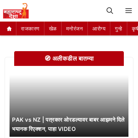
M
राजकारण
राजकारण
खेळ
खेळ
मनोरंजन
मनोरंजन
आरोग्य
आरोग्य
गुन्हे
गुन्हे
कृष
कृष
🧭 अलीकडील बातम्या
PAK vs NZ | पत्रकार ओरडल्यावर बाबर आझमने दिले
भयानक रिएक्शन, पाहा VIDEO