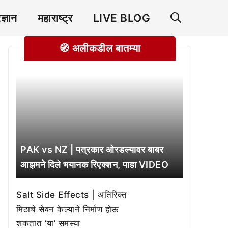
रज्ञान
महाराष्ट्र
LIVE BLOG
🧭 अलीकडील बातम्या
PAK vs NZ | पत्रकार ओरडल्यावर बाबर
आझमने दिले भयानक रिएक्शन, पाहा VIDEO
Salt Side Effects | अतिरिक्त
मिठाचे सेवन केल्याने निर्माण होऊ
शकतात ‘या’ समस्या