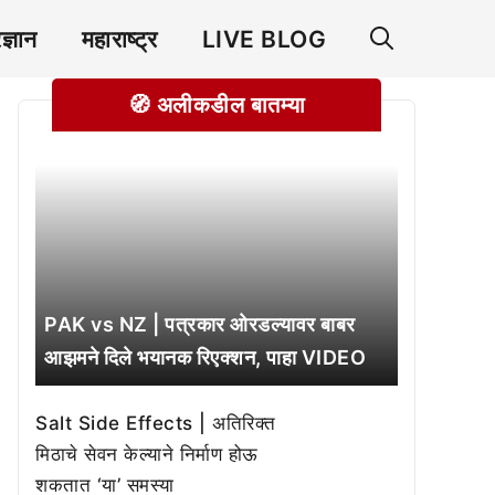
रज्ञान
महाराष्ट्र
LIVE BLOG
🧭 अलीकडील बातम्या
PAK vs NZ | पत्रकार ओरडल्यावर बाबर
आझमने दिले भयानक रिएक्शन, पाहा VIDEO
Salt Side Effects | अतिरिक्त
मिठाचे सेवन केल्याने निर्माण होऊ
शकतात ‘या’ समस्या