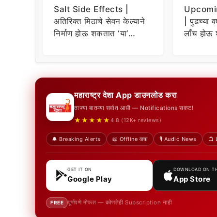
Salt Side Effects |
Upcomi
अतिरिक्त मिठाचे सेवन केल्याने
| पुढच्या व
निर्माण होऊ शकतात ‘या’
लाँच होऊ 
समस्या
धमाकेदार 
महाराष्ट्र देशा App डाउनलोड करा
ताज्या बातम्या सर्वात आधी — Notifications सकट!
★★★★★
4.8 (12K+ reviews)
🔔 Breaking Alerts
📖 Offline वाचा
🎙️ Audio News
📺 
GET IT ON
DOWNLOAD ON T
Google Play
App Store
पूर्णपणे मोफत — कोणतेही Subscription नाही
FREE