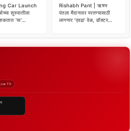
ng Car Launch
Rishabh Pant | ऋषभ
र्षाच्या सुरुवातीला
पंतला मैदानावर परतण्यासाठी
शकतात ‘या’
लागणार ‘एवढा’ वेळ, डॉक्टर
कार
म्हणाले…
Live TV
HE