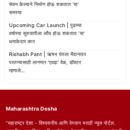
सेवन केल्याने निर्माण होऊ शकतात ‘या’
समस्या
Upcoming Car Launch | पुढच्या
वर्षाच्या सुरुवातीला लाँच होऊ शकतात ‘या’
धमाकेदार कार
Rishabh Pant | ऋषभ पंतला मैदानावर
परतण्यासाठी लागणार ‘एवढा’ वेळ, डॉक्टर
म्हणाले…
Maharashtra Desha
"महाराष्ट्र देशा - विश्वसनीय आणि वेगवान मराठी न्यूज पोर्टल.