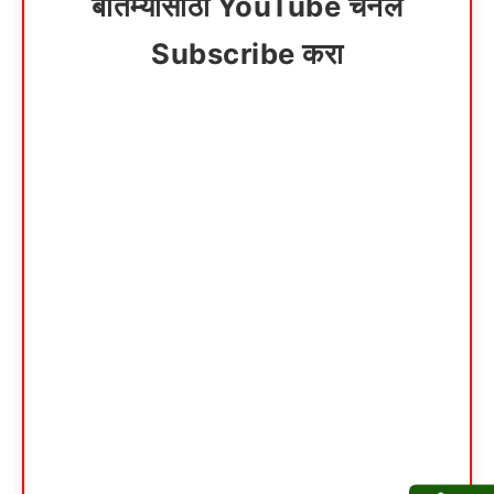
बातम्यांसाठी YouTube चॅनेल
Subscribe करा