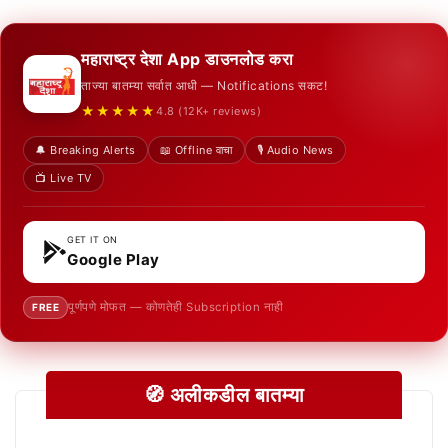
महाराष्ट्र देशा App डाउनलोड करा
ताज्या बातम्या सर्वात आधी — Notifications सकट!
★★★★★
4.8 (12K+ reviews)
🔔 Breaking Alerts
📖 Offline वाचा
🎙️ Audio News
📺 Live TV
GET IT ON
Google Play
पूर्णपणे मोफत — कोणतेही Subscription नाही
FREE
🧭 अलीकडील बातम्या