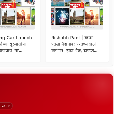
ng Car Launch
Rishabh Pant | ऋषभ
र्षाच्या सुरुवातीला
पंतला मैदानावर परतण्यासाठी
शकतात ‘या’
लागणार ‘एवढा’ वेळ, डॉक्टर
कार
म्हणाले…
Live TV