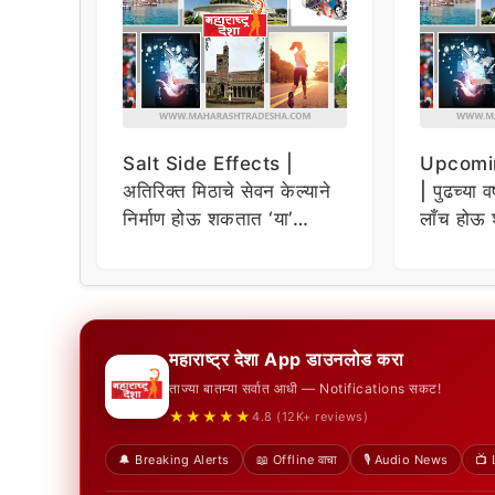
Salt Side Effects |
Upcomi
अतिरिक्त मिठाचे सेवन केल्याने
| पुढच्या व
निर्माण होऊ शकतात ‘या’
लाँच होऊ 
समस्या
धमाकेदार 
महाराष्ट्र देशा App डाउनलोड करा
ताज्या बातम्या सर्वात आधी — Notifications सकट!
★★★★★
4.8 (12K+ reviews)
🔔 Breaking Alerts
📖 Offline वाचा
🎙️ Audio News
📺 