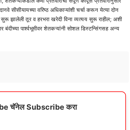
णे, शेतकऱ्यांकडील कमी प्रतवारीचा संपूर्ण कापूस प्रतवारीनुसार
नवे सीसीयायच्या वरिष्ठ अधिकाऱ्यांशी चर्चा करून येत्या दोन
सुरू झालेली तूर व हरभरा खरेदी विना व्यत्यय सुरू राहील; अशी
र बंदीच्या पार्श्वभूमीवर शेतकऱ्यांनी सोशल डिस्टन्सिंगसह अन्य
ube चॅनेल Subscribe करा