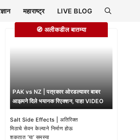
रज्ञान
महाराष्ट्र
LIVE BLOG
🧭 अलीकडील बातम्या
PAK vs NZ | पत्रकार ओरडल्यावर बाबर
आझमने दिले भयानक रिएक्शन, पाहा VIDEO
Salt Side Effects | अतिरिक्त
मिठाचे सेवन केल्याने निर्माण होऊ
शकतात ‘या’ समस्या