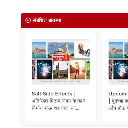
🕘 संबंधित बातम्या
Salt Side Effects |
Upcomi
अतिरिक्त मिठाचे सेवन केल्याने
| पुढच्या व
निर्माण होऊ शकतात ‘या’
लाँच होऊ 
समस्या
धमाकेदार 