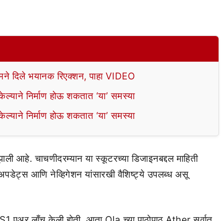
े दिले भयानक रिएक्शन, पाहा VIDEO
ल्याने निर्माण होऊ शकतात ‘या’ समस्या
ल्याने निर्माण होऊ शकतात ‘या’ समस्या
ाली आहे. चाचणीदरम्यान या स्कूटरच्या डिजाइनबद्दल माहिती
अपडेट्स आणि नेव्हिगेशन यांसारखी वैशिष्ट्ये उपलब्ध असू
कूटर S1 एअर लाँच केली होती. आता Ola च्या पाठोपाठ Ather सर्वात