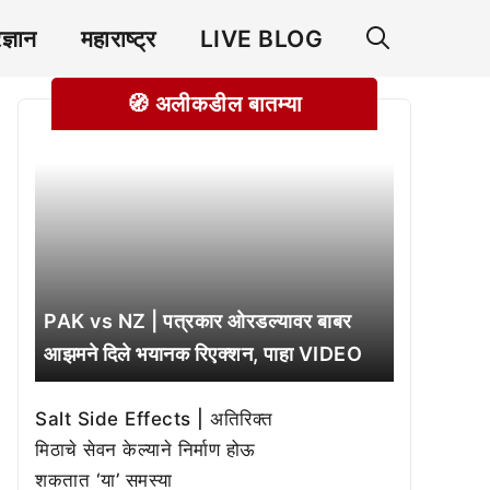
रज्ञान
महाराष्ट्र
LIVE BLOG
🧭 अलीकडील बातम्या
PAK vs NZ | पत्रकार ओरडल्यावर बाबर
आझमने दिले भयानक रिएक्शन, पाहा VIDEO
Salt Side Effects | अतिरिक्त
मिठाचे सेवन केल्याने निर्माण होऊ
शकतात ‘या’ समस्या