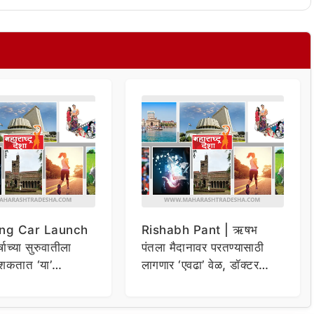
ng Car Launch
Rishabh Pant | ऋषभ
र्षाच्या सुरुवातीला
पंतला मैदानावर परतण्यासाठी
शकतात ‘या’
लागणार ‘एवढा’ वेळ, डॉक्टर
कार
म्हणाले…