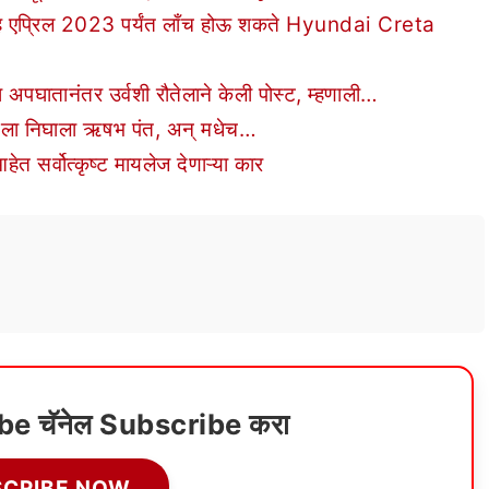
 एप्रिल 2023 पर्यंत लाँच होऊ शकते Hyundai Creta
ातानंतर उर्वशी रौतेलाने केली पोस्ट, म्हणाली…
ा निघाला ऋषभ पंत, अन् मधेच…
र्वोत्कृष्ट मायलेज देणाऱ्या कार
ube चॅनेल Subscribe करा
SCRIBE NOW