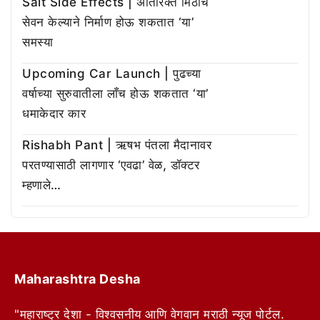
Salt Side Effects | अतिरिक्त मिठाचे
सेवन केल्याने निर्माण होऊ शकतात ‘या’
समस्या
Upcoming Car Launch | पुढच्या
वर्षाच्या सुरुवातीला लाँच होऊ शकतात ‘या’
धमाकेदार कार
Rishabh Pant | ऋषभ पंतला मैदानावर
परतण्यासाठी लागणार ‘एवढा’ वेळ, डॉक्टर
म्हणाले…
Maharashtra Desha
"महाराष्ट्र देशा - विश्वसनीय आणि वेगवान मराठी न्यूज पोर्टल.