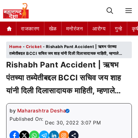
M
राजकारण
राजकारण
खेळ
खेळ
मनोरंजन
मनोरंजन
आरोग्य
आरोग्य
गुन्हे
गुन्हे
कृष
कृष
Home
-
Cricket
-
Rishabh Pant Accident | ऋषभ पंतच्या
तब्येतीबद्दल BCCI सचिव जय शाह यांनी दिली दिलासादायक माहिती, म्हणाले…
Rishabh Pant Accident | ऋषभ
पंतच्या तब्येतीबद्दल BCCI सचिव जय शाह
यांनी दिली दिलासादायक माहिती, म्हणाले…
by
Maharashtra Desha
Published On:
Dec 30, 2022 3:07 PM