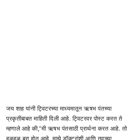
जय शाह यांनी ट्विटरच्या माध्यमातून ऋषभ पंतच्या
प्रकृतीबाबत माहिती दिली आहे. ट्विटरवर पोस्ट करत ते
म्हणाले आहे की,”मी ऋषभ पंतसाठी प्रार्थना करत आहे. तो
हळूहळू बरा होत आहे. माझे डॉक्टरांशी आणि त्याच्या