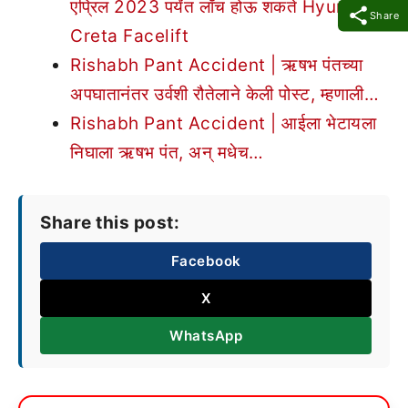
एप्रिल 2023 पर्यंत लाँच होऊ शकते Hyundai
Share
Creta Facelift
Rishabh Pant Accident | ऋषभ पंतच्या
अपघातानंतर उर्वशी रौतेलाने केली पोस्ट, म्हणाली…
Rishabh Pant Accident | आईला भेटायला
निघाला ऋषभ पंत, अन् मधेच…
Share this post:
Facebook
X
WhatsApp