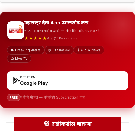
महाराष्ट्र देशा App डाउनलोड करा
ताज्या बातम्या सर्वात आधी — Notifications सकट!
★★★★★
4.8 (12K+ reviews)
🔔 Breaking Alerts
📖 Offline वाचा
🎙️ Audio News
📺 Live TV
GET IT ON
Google Play
पूर्णपणे मोफत — कोणतेही Subscription नाही
FREE
🧭 अलीकडील बातम्या