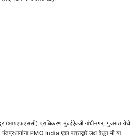
 केंद्र (आयएफएससी) प्राधिकरण मुंबईऐवजी गांधीनगर, गुजरात येथे
. पंतप्रधानांना PMO India एका पत्राद्वारे लक्ष वेधून मी या