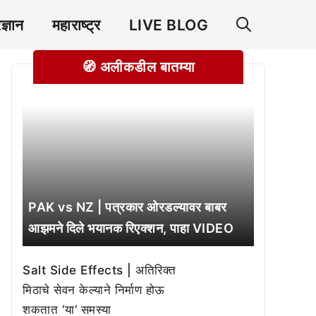
रज्ञान
महाराष्ट्र
LIVE BLOG
🧭 अलीकडील बातम्या
PAK vs NZ | पत्रकार ओरडल्यावर बाबर
आझमने दिले भयानक रिएक्शन, पाहा VIDEO
Salt Side Effects | अतिरिक्त
मिठाचे सेवन केल्याने निर्माण होऊ
शकतात ‘या’ समस्या