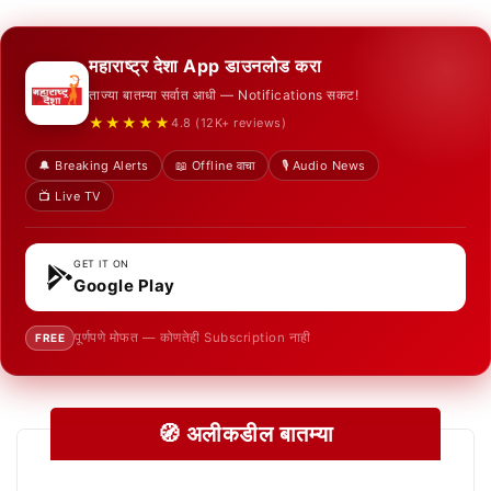
महाराष्ट्र देशा App डाउनलोड करा
ताज्या बातम्या सर्वात आधी — Notifications सकट!
★★★★★
4.8 (12K+ reviews)
🔔 Breaking Alerts
📖 Offline वाचा
🎙️ Audio News
📺 Live TV
GET IT ON
Google Play
पूर्णपणे मोफत — कोणतेही Subscription नाही
FREE
🧭 अलीकडील बातम्या