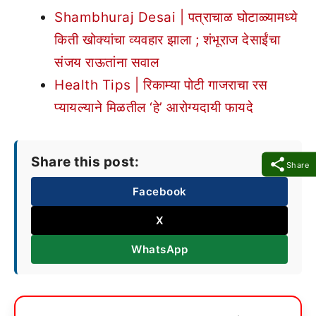
Shambhuraj Desai | पत्राचाळ घोटाळ्यामध्ये
किती खोक्यांचा व्यवहार झाला ; शंभूराज देसाईंचा
संजय राऊतांना सवाल
Health Tips | रिकाम्या पोटी गाजराचा रस
प्यायल्याने मिळतील ‘हे’ आरोग्यदायी फायदे
Share this post:
Share
Facebook
X
WhatsApp