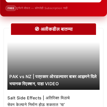
पूर्णपणे मोफत — कोणतेही Subscription नाही
FREE
🧭 अलीकडील बातम्या
PAK vs NZ | पत्रकार ओरडल्यावर बाबर आझमने दिले
भयानक रिएक्शन, पाहा VIDEO
Salt Side Effects | अतिरिक्त मिठाचे
सेवन केल्याने निर्माण होऊ शकतात ‘या’