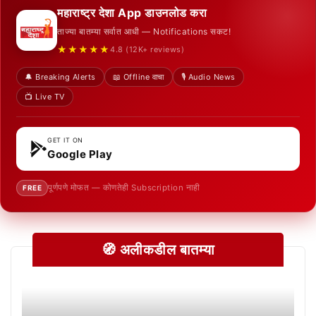
महाराष्ट्र देशा App डाउनलोड करा
ताज्या बातम्या सर्वात आधी — Notifications सकट!
★★★★★
4.8 (12K+ reviews)
🔔 Breaking Alerts
📖 Offline वाचा
🎙️ Audio News
📺 Live TV
GET IT ON
Google Play
पूर्णपणे मोफत — कोणतेही Subscription नाही
FREE
🧭 अलीकडील बातम्या