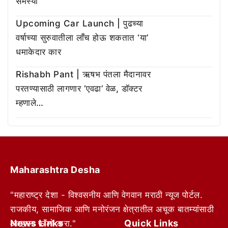
समस्या
Upcoming Car Launch | पुढच्या
वर्षाच्या सुरुवातीला लाँच होऊ शकतात ‘या’
धमाकेदार कार
Rishabh Pant | ऋषभ पंतला मैदानावर
परतण्यासाठी लागणार ‘एवढा’ वेळ, डॉक्टर
म्हणाले…
Maharashtra Desha
"महाराष्ट्र देशा - विश्वसनीय आणि वेगवान मराठी न्यूज पोर्टल.
राजकीय, सामाजिक आणि मनोरंजन क्षेत्रातील अचूक बातम्यांसाठी
News Links
Quick Links
आम्हाला फॉलो करा."