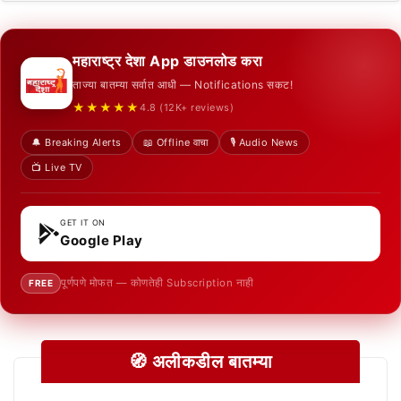
महाराष्ट्र देशा App डाउनलोड करा
ताज्या बातम्या सर्वात आधी — Notifications सकट!
★★★★★
4.8 (12K+ reviews)
🔔 Breaking Alerts
📖 Offline वाचा
🎙️ Audio News
📺 Live TV
GET IT ON
Google Play
पूर्णपणे मोफत — कोणतेही Subscription नाही
FREE
🧭 अलीकडील बातम्या