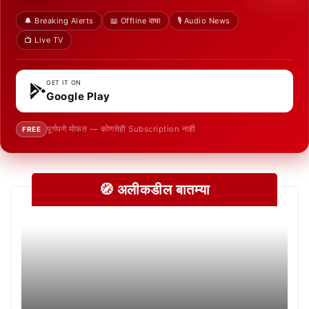
🔔 Breaking Alerts
📖 Offline वाचा
🎙️ Audio News
📺 Live TV
GET IT ON
Google Play
पूर्णपणे मोफत — कोणतेही Subscription नाही
FREE
🧭 अलीकडील बातम्या