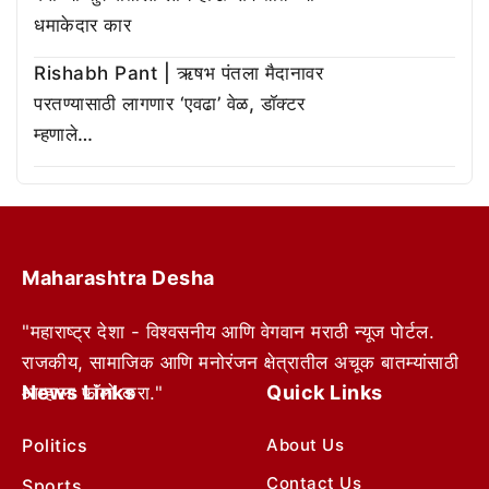
धमाकेदार कार
Rishabh Pant | ऋषभ पंतला मैदानावर
परतण्यासाठी लागणार ‘एवढा’ वेळ, डॉक्टर
म्हणाले…
Maharashtra Desha
"महाराष्ट्र देशा - विश्वसनीय आणि वेगवान मराठी न्यूज पोर्टल.
राजकीय, सामाजिक आणि मनोरंजन क्षेत्रातील अचूक बातम्यांसाठी
News Links
Quick Links
आम्हाला फॉलो करा."
Politics
About Us
Contact Us
Sports