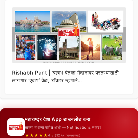
Rishabh Pant | ऋषभ पंतला मैदानावर परतण्यासाठी
लागणार ‘एवढा’ वेळ, डॉक्टर म्हणाले…
महाराष्ट्र देशा App डाउनलोड करा
ताज्या बातम्या सर्वात आधी — Notifications सकट!
★★★★★
4.8 (12K+ reviews)