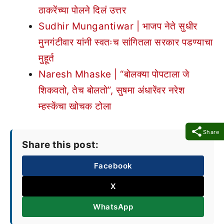
ठाकरेंच्या पोलने दिलं उत्तर
Sudhir Mungantiwar | भाजप नेते सुधीर
मुनगंटीवार यांनी स्वतःच सांगितला सरकार पडण्याचा
मुहूर्त
Naresh Mhaske | “बोलक्या पोपटाला जे
शिकवतो, तेच बोलतो”, सुषमा अंधारेंवर नरेश
म्हस्केंचा खोचक टोला
Share
Share this post:
Facebook
X
WhatsApp