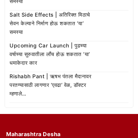
समस्या
Salt Side Effects | अतिरिक्त मिठाचे
सेवन केल्याने निर्माण होऊ शकतात ‘या’
समस्या
Upcoming Car Launch | पुढच्या
वर्षाच्या सुरुवातीला लाँच होऊ शकतात ‘या’
धमाकेदार कार
Rishabh Pant | ऋषभ पंतला मैदानावर
परतण्यासाठी लागणार ‘एवढा’ वेळ, डॉक्टर
म्हणाले…
Maharashtra Desha