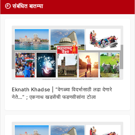
🕘 संबंधित बातम्या
Eknath Khadse | “वेगळ्या विदर्भासाठी लढा देणारे
नेते…” ; एकनाथ खडसेंची फडणवीसांना टोला