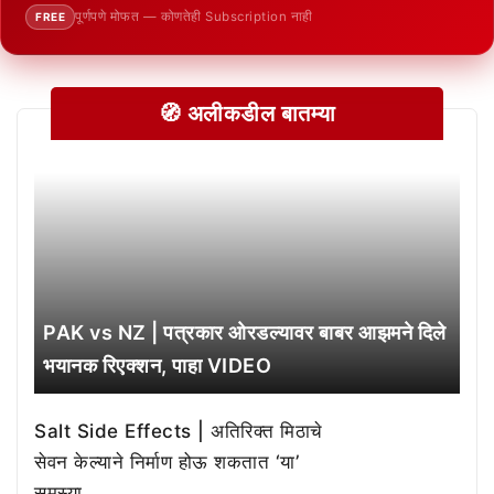
पूर्णपणे मोफत — कोणतेही Subscription नाही
FREE
🧭 अलीकडील बातम्या
PAK vs NZ | पत्रकार ओरडल्यावर बाबर आझमने दिले
भयानक रिएक्शन, पाहा VIDEO
Salt Side Effects | अतिरिक्त मिठाचे
सेवन केल्याने निर्माण होऊ शकतात ‘या’
समस्या