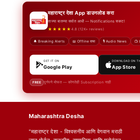
महाराष्ट्र देशा App डाउनलोड करा
ताज्या बातम्या सर्वात आधी — Notifications सकट!
★★★★★
4.8 (12K+ reviews)
🔔 Breaking Alerts
📖 Offline वाचा
🎙️ Audio News
📺 
GET IT ON
DOWNLOAD ON T
Google Play
App Store
पूर्णपणे मोफत — कोणतेही Subscription नाही
FREE
Maharashtra Desha
"महाराष्ट्र देशा - विश्वसनीय आणि वेगवान मराठी