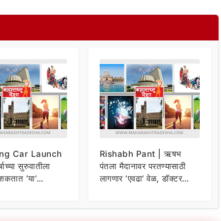
ng Car Launch
Rishabh Pant | ऋषभ
र्षाच्या सुरुवातीला
पंतला मैदानावर परतण्यासाठी
शकतात ‘या’
लागणार ‘एवढा’ वेळ, डॉक्टर
कार
म्हणाले…