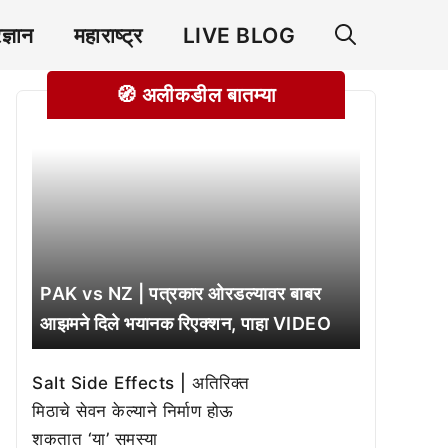
रज्ञान
महाराष्ट्र
LIVE BLOG
🧭 अलीकडील बातम्या
PAK vs NZ | पत्रकार ओरडल्यावर बाबर
आझमने दिले भयानक रिएक्शन, पाहा VIDEO
Salt Side Effects | अतिरिक्त
मिठाचे सेवन केल्याने निर्माण होऊ
शकतात ‘या’ समस्या