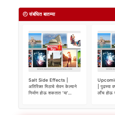
🕘 संबंधित बातम्या
Salt Side Effects |
Upcomi
अतिरिक्त मिठाचे सेवन केल्याने
| पुढच्या व
निर्माण होऊ शकतात ‘या’
लाँच होऊ 
समस्या
धमाकेदार 