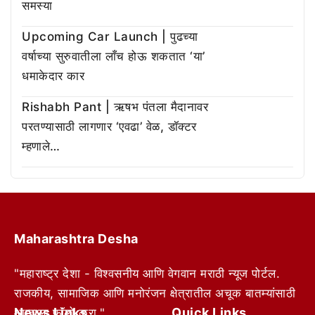
समस्या
Upcoming Car Launch | पुढच्या
वर्षाच्या सुरुवातीला लाँच होऊ शकतात ‘या’
धमाकेदार कार
Rishabh Pant | ऋषभ पंतला मैदानावर
परतण्यासाठी लागणार ‘एवढा’ वेळ, डॉक्टर
म्हणाले…
Maharashtra Desha
"महाराष्ट्र देशा - विश्वसनीय आणि वेगवान मराठी न्यूज पोर्टल.
राजकीय, सामाजिक आणि मनोरंजन क्षेत्रातील अचूक बातम्यांसाठी
News Links
Quick Links
आम्हाला फॉलो करा."