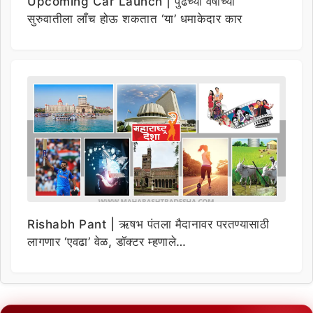
Upcoming Car Launch | पुढच्या वर्षाच्या
सुरुवातीला लाँच होऊ शकतात ‘या’ धमाकेदार कार
Rishabh Pant | ऋषभ पंतला मैदानावर परतण्यासाठी
लागणार ‘एवढा’ वेळ, डॉक्टर म्हणाले…