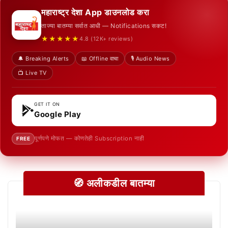
महाराष्ट्र देशा App डाउनलोड करा
ताज्या बातम्या सर्वात आधी — Notifications सकट!
★★★★★
4.8 (12K+ reviews)
🔔 Breaking Alerts
📖 Offline वाचा
🎙️ Audio News
📺 Live TV
GET IT ON
Google Play
पूर्णपणे मोफत — कोणतेही Subscription नाही
FREE
🧭 अलीकडील बातम्या