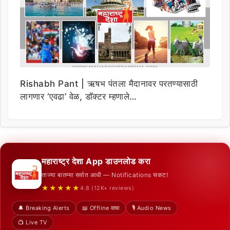
Rishabh Pant | ऋषभ पंतला मैदानावर परतण्यासाठी
लागणार ‘एवढा’ वेळ, डॉक्टर म्हणाले…
महाराष्ट्र देशा App डाउनलोड करा
ताज्या बातम्या सर्वात आधी — Notifications सकट!
★★★★★
4.8 (12K+ reviews)
🔔 Breaking Alerts
📖 Offline वाचा
🎙️ Audio News
📺 Live TV