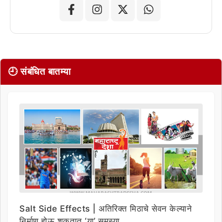
🕘 संबंधित बातम्या
Salt Side Effects | अतिरिक्त मिठाचे सेवन केल्याने
निर्माण होऊ शकतात ‘या’ समस्या