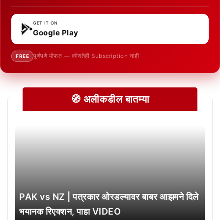
GET IT ON
Google Play
पूर्णपणे मोफत — कोणतेही Subscription नाही
FREE
🧭 अलीकडील बातम्या
PAK vs NZ | पत्रकार ओरडल्यावर बाबर आझमने दिले
भयानक रिएक्शन, पाहा VIDEO