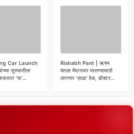
ng Car Launch
Rishabh Pant | ऋषभ
र्षाच्या सुरुवातीला
पंतला मैदानावर परतण्यासाठी
शकतात ‘या’
लागणार ‘एवढा’ वेळ, डॉक्टर
कार
म्हणाले…