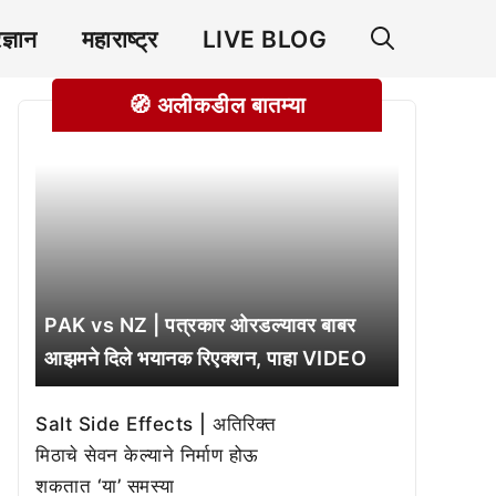
रज्ञान
महाराष्ट्र
LIVE BLOG
🧭 अलीकडील बातम्या
PAK vs NZ | पत्रकार ओरडल्यावर बाबर
आझमने दिले भयानक रिएक्शन, पाहा VIDEO
Salt Side Effects | अतिरिक्त
मिठाचे सेवन केल्याने निर्माण होऊ
शकतात ‘या’ समस्या