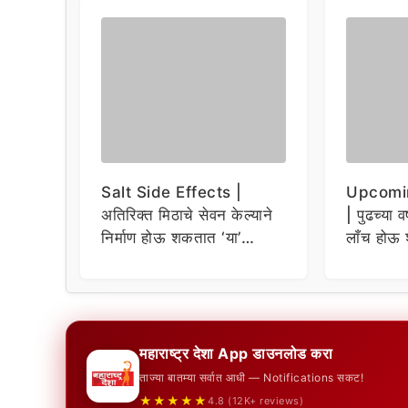
Salt Side Effects |
Upcomi
अतिरिक्त मिठाचे सेवन केल्याने
| पुढच्या व
निर्माण होऊ शकतात ‘या’
लाँच होऊ 
समस्या
धमाकेदार 
महाराष्ट्र देशा App डाउनलोड करा
ताज्या बातम्या सर्वात आधी — Notifications सकट!
★★★★★
4.8 (12K+ reviews)