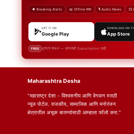
🔔 Breaking Alerts
📖 Offline वाचा
🎙️ Audio News
📺 
GET IT ON
DOWNLOAD ON T
Google Play
App Store
पूर्णपणे मोफत — कोणतेही Subscription नाही
FREE
Maharashtra Desha
"महाराष्ट्र देशा - विश्वसनीय आणि वेगवान मराठी
न्यूज पोर्टल. राजकीय, सामाजिक आणि मनोरंजन
क्षेत्रातील अचूक बातम्यांसाठी आम्हाला फॉलो करा."