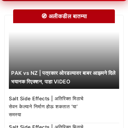
🧭 अलीकडील बातम्या
PAK vs NZ | पत्रकार ओरडल्यावर बाबर आझमने दिले
भयानक रिएक्शन, पाहा VIDEO
Salt Side Effects | अतिरिक्त मिठाचे
सेवन केल्याने निर्माण होऊ शकतात ‘या’
समस्या
Salt Side Effects | अतिरिक्त मिठाचे