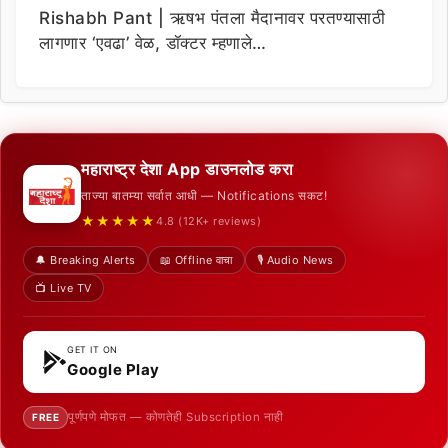
Rishabh Pant | ऋषभ पंतला मैदानावर परतण्यासाठी
लागणार ‘एवढा’ वेळ, डॉक्टर म्हणाले…
महाराष्ट्र देशा App डाउनलोड करा
ताज्या बातम्या सर्वात आधी — Notifications सकट!
★★★★★
4.8 (12K+ reviews)
🔔 Breaking Alerts
📖 Offline वाचा
🎙️ Audio News
📺 Live TV
GET IT ON
Google Play
पूर्णपणे मोफत — कोणतेही Subscription नाही
FREE