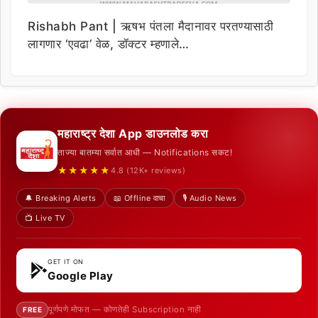
Rishabh Pant | ऋषभ पंतला मैदानावर परतण्यासाठी
लागणार ‘एवढा’ वेळ, डॉक्टर म्हणाले…
महाराष्ट्र देशा App डाउनलोड करा
ताज्या बातम्या सर्वात आधी — Notifications सकट!
★★★★★
4.8 (12K+ reviews)
🔔 Breaking Alerts
📖 Offline वाचा
🎙️ Audio News
📺 Live TV
GET IT ON
Google Play
पूर्णपणे मोफत — कोणतेही Subscription नाही
FREE