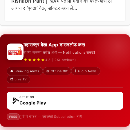
Rishabh Pant | ऋषभ पंतला मैदानावर परतण्यासाठी
लागणार ‘एवढा’ वेळ, डॉक्टर म्हणाले…
महाराष्ट्र देशा App डाउनलोड करा
ताज्या बातम्या सर्वात आधी — Notifications सकट!
★★★★★
4.8 (12K+ reviews)
🔔 Breaking Alerts
📖 Offline वाचा
🎙️ Audio News
📺 Live TV
GET IT ON
Google Play
पूर्णपणे मोफत — कोणतेही Subscription नाही
FREE