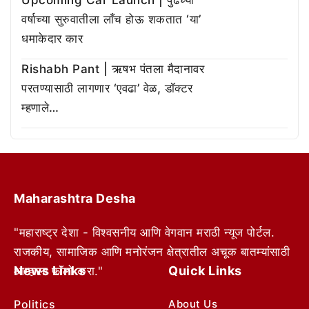
Upcoming Car Launch | पुढच्या
वर्षाच्या सुरुवातीला लाँच होऊ शकतात ‘या’
धमाकेदार कार
Rishabh Pant | ऋषभ पंतला मैदानावर
परतण्यासाठी लागणार ‘एवढा’ वेळ, डॉक्टर
म्हणाले…
Maharashtra Desha
"महाराष्ट्र देशा - विश्वसनीय आणि वेगवान मराठी न्यूज पोर्टल.
राजकीय, सामाजिक आणि मनोरंजन क्षेत्रातील अचूक बातम्यांसाठी
News Links
Quick Links
आम्हाला फॉलो करा."
Politics
About Us