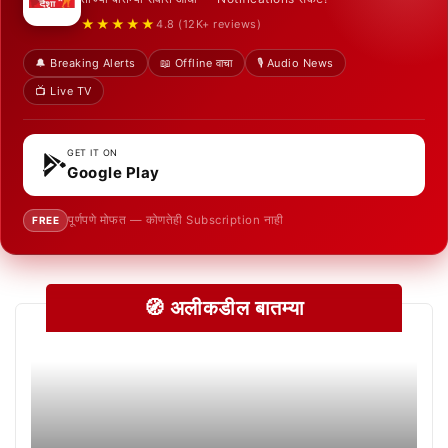
★★★★★
4.8 (12K+ reviews)
🔔 Breaking Alerts
📖 Offline वाचा
🎙️ Audio News
📺 Live TV
GET IT ON
Google Play
पूर्णपणे मोफत — कोणतेही Subscription नाही
FREE
🧭 अलीकडील बातम्या