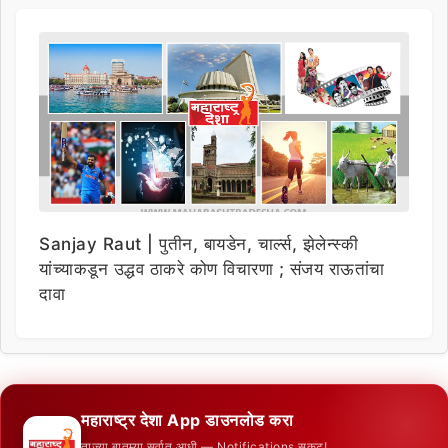
Sanjay Raut | पुतीन, बायडेन, चार्ल्स, झेलेन्स्की
यांच्याकडून उद्धव ठाकरे कोण विचारणा ; संजय राऊतांचा
दावा
महाराष्ट्र देशा App डाउनलोड करा
ताज्या बातम्या सर्वात आधी — Notifications सकट!