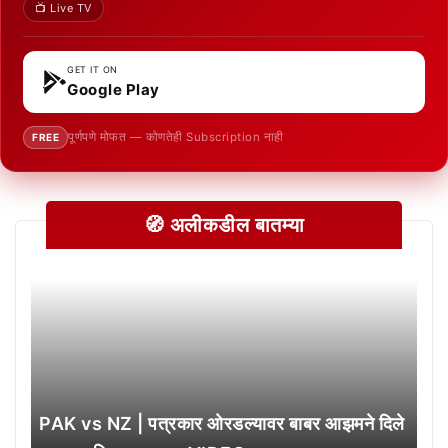
📺 Live TV
GET IT ON
Google Play
पूर्णपणे मोफत — कोणतेही Subscription नाही
FREE
🧭 अलीकडील बातम्या
PAK vs NZ | पत्रकार ओरडल्यावर बाबर आझमने दिले