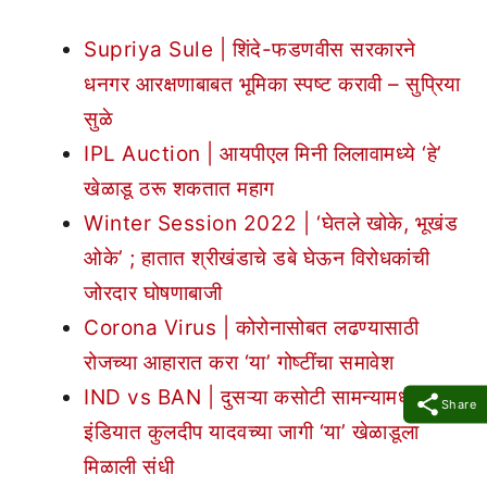
Supriya Sule | शिंदे-फडणवीस सरकारने
धनगर आरक्षणाबाबत भूमिका स्पष्ट करावी – सुप्रिया
सुळे
IPL Auction | आयपीएल मिनी लिलावामध्ये ‘हे’
खेळाडू ठरू शकतात महाग
Winter Session 2022 | ‘घेतले खोके, भूखंड
ओके’ ; हातात श्रीखंडाचे डबे घेऊन विरोधकांची
जोरदार घोषणाबाजी
Corona Virus | कोरोनासोबत लढण्यासाठी
रोजच्या आहारात करा ‘या’ गोष्टींचा समावेश
IND vs BAN | दुसऱ्या कसोटी सामन्यामध्ये टीम
Share
इंडियात कुलदीप यादवच्या जागी ‘या’ खेळाडूला
मिळाली संधी