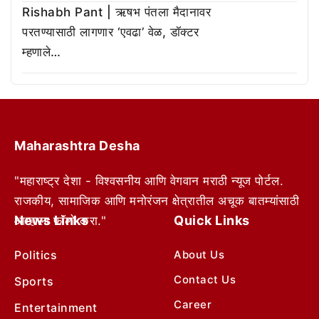
Rishabh Pant | ऋषभ पंतला मैदानावर
परतण्यासाठी लागणार ‘एवढा’ वेळ, डॉक्टर
म्हणाले…
Maharashtra Desha
"महाराष्ट्र देशा - विश्वसनीय आणि वेगवान मराठी न्यूज पोर्टल.
राजकीय, सामाजिक आणि मनोरंजन क्षेत्रातील अचूक बातम्यांसाठी
News Links
Quick Links
आम्हाला फॉलो करा."
Politics
About Us
Contact Us
Sports
Career
Entertainment