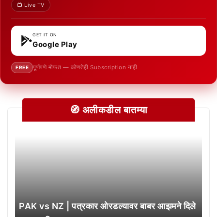
📺 Live TV
GET IT ON
Google Play
पूर्णपणे मोफत — कोणतेही Subscription नाही
FREE
🧭 अलीकडील बातम्या
PAK vs NZ | पत्रकार ओरडल्यावर बाबर आझमने दिले