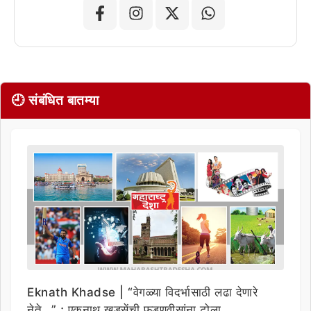
🕘 संबंधित बातम्या
Eknath Khadse | “वेगळ्या विदर्भासाठी लढा देणारे
नेते…” ; एकनाथ खडसेंची फडणवीसांना टोला