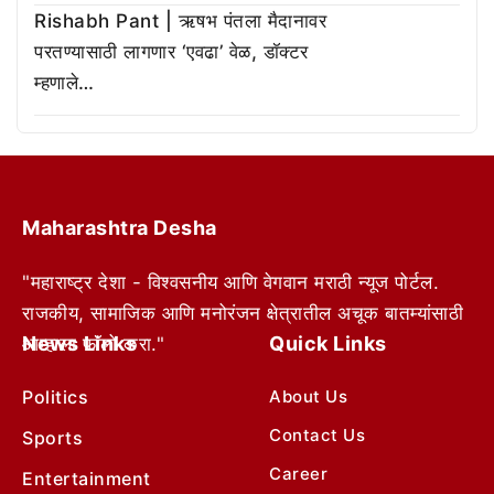
Rishabh Pant | ऋषभ पंतला मैदानावर
परतण्यासाठी लागणार ‘एवढा’ वेळ, डॉक्टर
म्हणाले…
Maharashtra Desha
"महाराष्ट्र देशा - विश्वसनीय आणि वेगवान मराठी न्यूज पोर्टल.
राजकीय, सामाजिक आणि मनोरंजन क्षेत्रातील अचूक बातम्यांसाठी
News Links
Quick Links
आम्हाला फॉलो करा."
Politics
About Us
Contact Us
Sports
Career
Entertainment