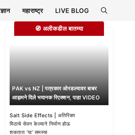
रज्ञान
महाराष्ट्र
LIVE BLOG
🧭 अलीकडील बातम्या
PAK vs NZ | पत्रकार ओरडल्यावर बाबर
आझमने दिले भयानक रिएक्शन, पाहा VIDEO
Salt Side Effects | अतिरिक्त
मिठाचे सेवन केल्याने निर्माण होऊ
शकतात ‘या’ समस्या