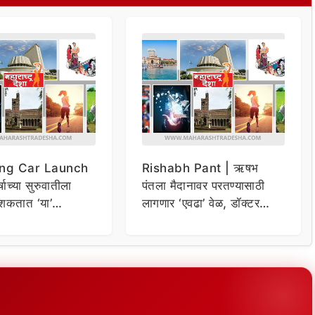
ng Car Launch
Rishabh Pant | ऋषभ
र्षाच्या सुरुवातीला
पंतला मैदानावर परतण्यासाठी
शकतात ‘या’
लागणार ‘एवढा’ वेळ, डॉक्टर
कार
म्हणाले…