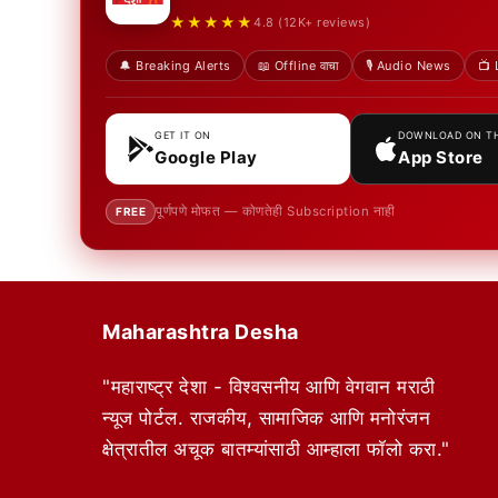
★★★★★
4.8 (12K+ reviews)
🔔 Breaking Alerts
📖 Offline वाचा
🎙️ Audio News
📺 
GET IT ON
DOWNLOAD ON T
Google Play
App Store
पूर्णपणे मोफत — कोणतेही Subscription नाही
FREE
Maharashtra Desha
"महाराष्ट्र देशा - विश्वसनीय आणि वेगवान मराठी
न्यूज पोर्टल. राजकीय, सामाजिक आणि मनोरंजन
क्षेत्रातील अचूक बातम्यांसाठी आम्हाला फॉलो करा."