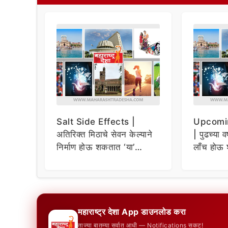
Salt Side Effects |
Upcomi
अतिरिक्त मिठाचे सेवन केल्याने
| पुढच्या व
निर्माण होऊ शकतात ‘या’
लाँच होऊ 
समस्या
धमाकेदार 
महाराष्ट्र देशा App डाउनलोड करा
ताज्या बातम्या सर्वात आधी — Notifications सकट!