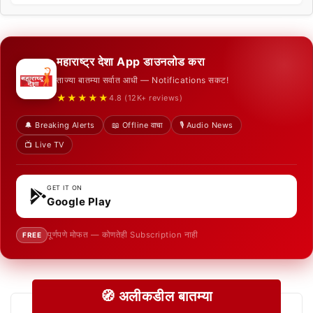
महाराष्ट्र देशा App डाउनलोड करा
ताज्या बातम्या सर्वात आधी — Notifications सकट!
★★★★★
4.8 (12K+ reviews)
🔔 Breaking Alerts
📖 Offline वाचा
🎙️ Audio News
📺 Live TV
GET IT ON
Google Play
पूर्णपणे मोफत — कोणतेही Subscription नाही
FREE
🧭 अलीकडील बातम्या