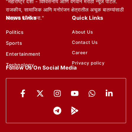
"महाराष्ट्र देशा - विश्वसनीय आणि वेगवान मराठी न्यूज पोर्टल.
राजकीय, सामाजिक आणि मनोरंजन क्षेत्रातील अचूक बातम्यांसाठी
News Links
Quick Links
आम्हाला फॉलो करा."
Politics
About Us
Contact Us
Sports
Career
Entertainment
Privacy policy
Technology
Follow Us On Social Media