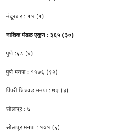
नंदूरबार : ११ (१)
नाशिक मंडळ एकूण : ३६५ (३०)
पुणे :६८ (४)
पुणे मनपा : ११७६ (९२)
पिंपरी चिंचवड मनपा : ७२ (३)
सोलापूर : ७
सोलापूर मनपा : १०१ (६)