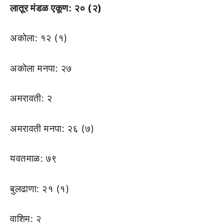
लातूर मंडळ एकूण: २० (२)
अकोला: १२ (१)
अकोला मनपा: २७
अमरावती: २
अमरावती मनपा: २६ (७)
यवतमाळ: ७९
बुलढाणा: २१ (१)
वाशिम: २