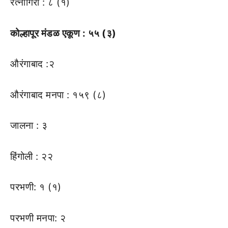
रत्नागिरी : ८ (१)
कोल्हापूर मंडळ एकूण : ५५ (३)
औरंगाबाद :२
औरंगाबाद मनपा : १५९ (८)
जालना : ३
हिंगोली : २२
परभणी: १ (१)
परभणी मनपा: २