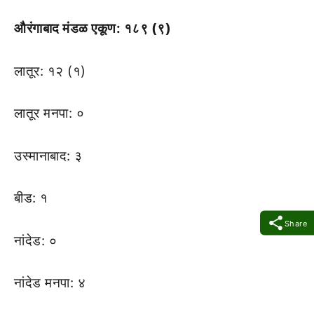
औरंगाबाद मंडळ एकूण: १८९ (९)
लातूर: १२ (१)
लातूर मनपा: ०
उस्मानाबाद: ३
बीड: १
Share
नांदेड: ०
नांदेड मनपा: ४