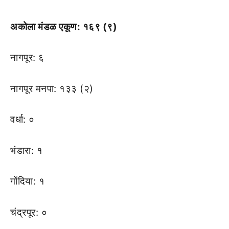
अकोला मंडळ एकूण: १६९ (९)
नागपूर: ६
नागपूर मनपा: १३३ (२)
वर्धा: ०
भंडारा: १
गोंदिया: १
चंद्रपूर: ०