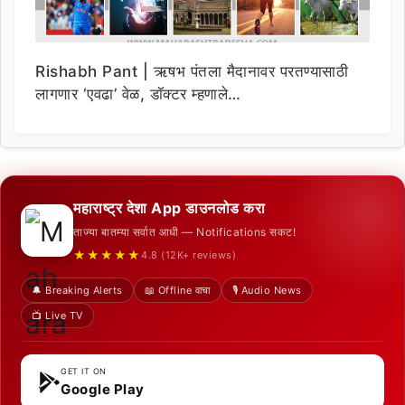
Rishabh Pant | ऋषभ पंतला मैदानावर परतण्यासाठी
लागणार ‘एवढा’ वेळ, डॉक्टर म्हणाले…
महाराष्ट्र देशा App डाउनलोड करा
ताज्या बातम्या सर्वात आधी — Notifications सकट!
★★★★★
4.8 (12K+ reviews)
🔔 Breaking Alerts
📖 Offline वाचा
🎙️ Audio News
📺 Live TV
GET IT ON
Google Play