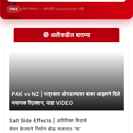
पूर्णपणे मोफत — कोणतेही Subscription नाही
FREE
🧭 अलीकडील बातम्या
PAK vs NZ | पत्रकार ओरडल्यावर बाबर आझमने दिले
भयानक रिएक्शन, पाहा VIDEO
Salt Side Effects | अतिरिक्त मिठाचे
सेवन केल्याने निर्माण होऊ शकतात ‘या’