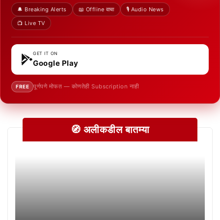
🔔 Breaking Alerts
📖 Offline वाचा
🎙️ Audio News
📺 Live TV
GET IT ON
Google Play
पूर्णपणे मोफत — कोणतेही Subscription नाही
FREE
🧭 अलीकडील बातम्या