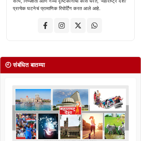
सत्य, निष्पक्षता आणि नव्या दृष्टिकोनाची कास धरत, 'महाराष्ट्र देशा'
प्रत्येक घटनेचं प्रामाणिक रिपोर्टिंग करत आले आहे.
🕘 संबंधित बातम्या