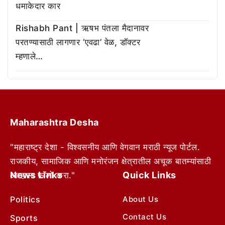
धमाकेदार कार
Rishabh Pant | ऋषभ पंतला मैदानावर
परतण्यासाठी लागणार ‘एवढा’ वेळ, डॉक्टर
म्हणाले…
Maharashtra Desha
"महाराष्ट्र देशा - विश्वसनीय आणि वेगवान मराठी न्यूज पोर्टल.
राजकीय, सामाजिक आणि मनोरंजन क्षेत्रातील अचूक बातम्यांसाठी
News Links
Quick Links
आम्हाला फॉलो करा."
Politics
About Us
Contact Us
Sports