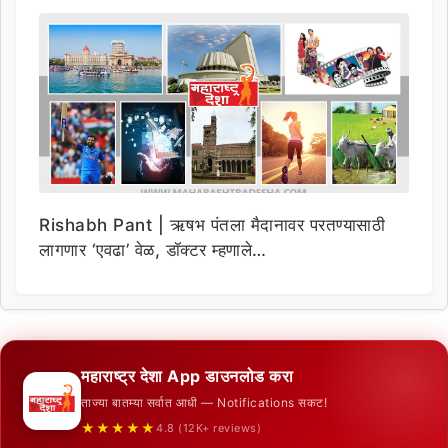
Rishabh Pant | ऋषभ पंतला मैदानावर परतण्यासाठी
लागणार ‘एवढा’ वेळ, डॉक्टर म्हणाले…
महाराष्ट्र देशा App डाउनलोड करा
ताज्या बातम्या सर्वात आधी — Notifications सकट!
★★★★★
4.8 (12K+ reviews)