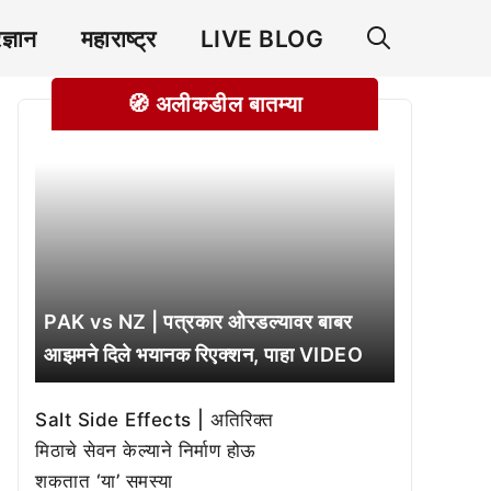
रज्ञान
महाराष्ट्र
LIVE BLOG
🧭 अलीकडील बातम्या
PAK vs NZ | पत्रकार ओरडल्यावर बाबर
आझमने दिले भयानक रिएक्शन, पाहा VIDEO
Salt Side Effects | अतिरिक्त
मिठाचे सेवन केल्याने निर्माण होऊ
शकतात ‘या’ समस्या