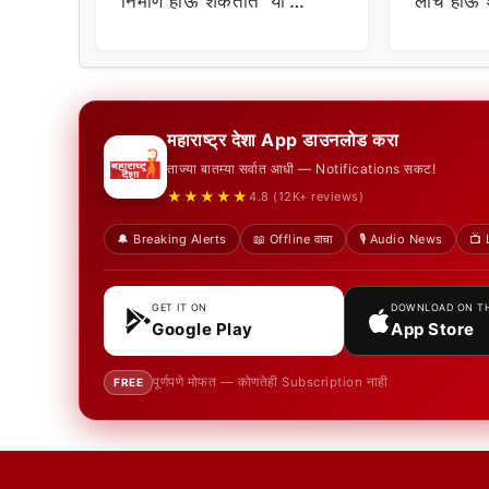
निर्माण होऊ शकतात ‘या’
लाँच होऊ 
समस्या
धमाकेदार 
महाराष्ट्र देशा App डाउनलोड करा
ताज्या बातम्या सर्वात आधी — Notifications सकट!
★★★★★
4.8 (12K+ reviews)
🔔 Breaking Alerts
📖 Offline वाचा
🎙️ Audio News
📺 
GET IT ON
DOWNLOAD ON T
Google Play
App Store
पूर्णपणे मोफत — कोणतेही Subscription नाही
FREE