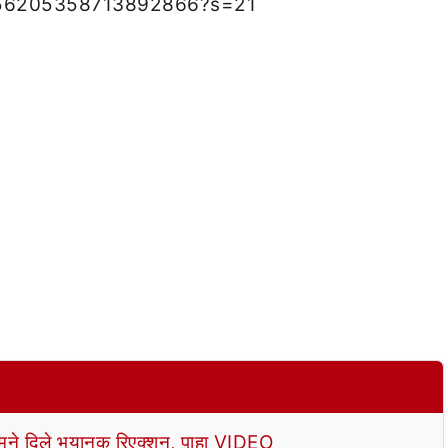
/1256205358713892866?s=21
े दिले भयानक रिएक्शन, पाहा VIDEO