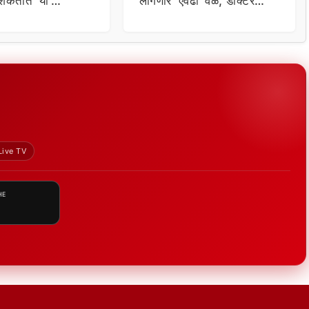
शकतात ‘या’
लागणार ‘एवढा’ वेळ, डॉक्टर
कार
म्हणाले…
Live TV
HE