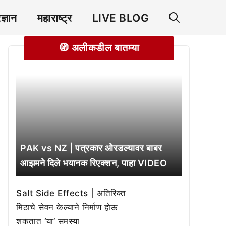
रज्ञान
महाराष्ट्र
LIVE BLOG
🧭 अलीकडील बातम्या
PAK vs NZ | पत्रकार ओरडल्यावर बाबर
आझमने दिले भयानक रिएक्शन, पाहा VIDEO
Salt Side Effects | अतिरिक्त
मिठाचे सेवन केल्याने निर्माण होऊ
शकतात ‘या’ समस्या