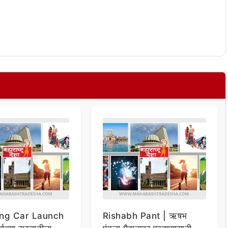
ng Car Launch
Rishabh Pant | ऋषभ