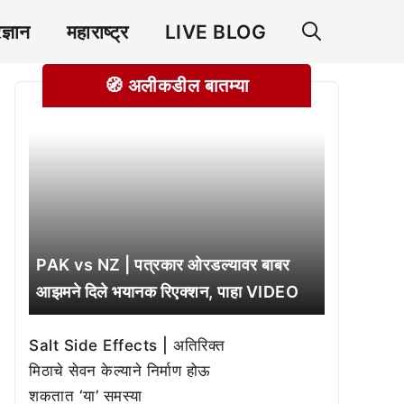
रज्ञान
महाराष्ट्र
LIVE BLOG
🧭 अलीकडील बातम्या
PAK vs NZ | पत्रकार ओरडल्यावर बाबर
आझमने दिले भयानक रिएक्शन, पाहा VIDEO
Salt Side Effects | अतिरिक्त
मिठाचे सेवन केल्याने निर्माण होऊ
शकतात ‘या’ समस्या