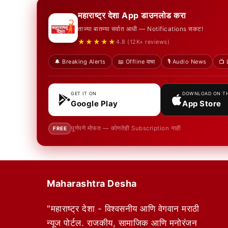
महाराष्ट्र देशा App डाउनलोड करा
ताज्या बातम्या सर्वात आधी — Notifications सकट!
★★★★★
4.8 (12K+ reviews)
🔔 Breaking Alerts
📖 Offline वाचा
🎙️ Audio News
📺 
GET IT ON
DOWNLOAD ON T
Google Play
App Store
पूर्णपणे मोफत — कोणतेही Subscription नाही
FREE
Maharashtra Desha
"महाराष्ट्र देशा - विश्वसनीय आणि वेगवान मराठी
न्यूज पोर्टल. राजकीय, सामाजिक आणि मनोरंजन