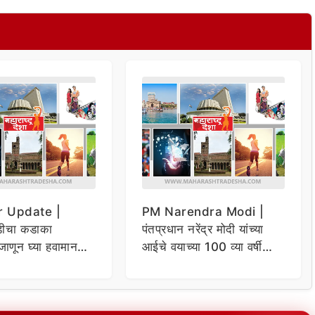
 Update |
PM Narendra Modi |
ंडीचा कडाका
पंतप्रधान नरेंद्र मोदी यांच्या
जाणून घ्या हवामान
आईचे वयाच्या 100 व्या वर्षी
निधन, मोदींनी सोशल मीडियावर
व्यक्त केल्या भावना