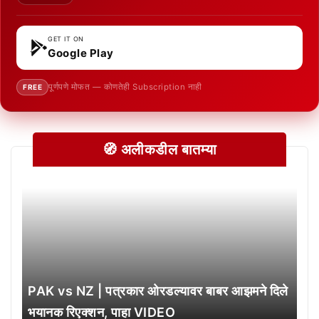
GET IT ON
Google Play
पूर्णपणे मोफत — कोणतेही Subscription नाही
FREE
🧭 अलीकडील बातम्या
PAK vs NZ | पत्रकार ओरडल्यावर बाबर आझमने दिले
भयानक रिएक्शन, पाहा VIDEO