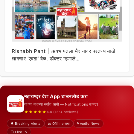
Rishabh Pant | ऋषभ पंतला मैदानावर परतण्यासाठी
लागणार ‘एवढा’ वेळ, डॉक्टर म्हणाले…
महाराष्ट्र देशा App डाउनलोड करा
ताज्या बातम्या सर्वात आधी — Notifications सकट!
★★★★★
4.8 (12K+ reviews)
🔔 Breaking Alerts
📖 Offline वाचा
🎙️ Audio News
📺 Live TV