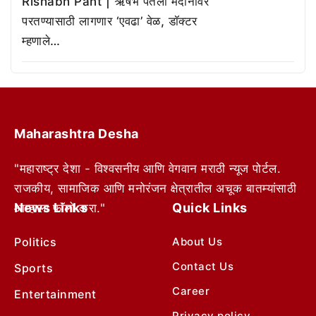
Rishabh Pant | ऋषभ पंतला मैदानावर
परतण्यासाठी लागणार ‘एवढा’ वेळ, डॉक्टर
म्हणाले…
Maharashtra Desha
"महाराष्ट्र देशा - विश्वसनीय आणि वेगवान मराठी न्यूज पोर्टल.
राजकीय, सामाजिक आणि मनोरंजन क्षेत्रातील अचूक बातम्यांसाठी
News Links
Quick Links
आम्हाला फॉलो करा."
Politics
About Us
Contact Us
Sports
Career
Entertainment
Privacy policy