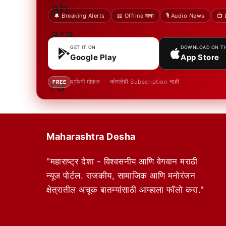
🔔 Breaking Alerts
📖 Offline वाचा
🎙️ Audio News
📺 
GET IT ON
DOWNLOAD ON T
Google Play
App Store
पूर्णपणे मोफत — कोणतेही Subscription नाही
FREE
Maharashtra Desha
"महाराष्ट्र देशा - विश्वसनीय आणि वेगवान मराठी
न्यूज पोर्टल. राजकीय, सामाजिक आणि मनोरंजन
क्षेत्रातील अचूक बातम्यांसाठी आम्हाला फॉलो करा."