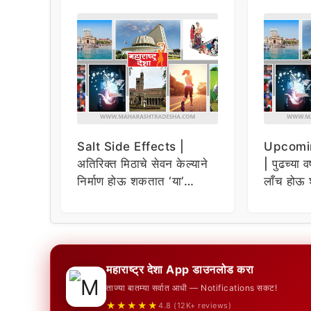
Salt Side Effects |
Upcomi
अतिरिक्त मिठाचे सेवन केल्याने
| पुढच्या व
निर्माण होऊ शकतात ‘या’
लाँच होऊ 
समस्या
धमाकेदार 
महाराष्ट्र देशा App डाउनलोड करा
ताज्या बातम्या सर्वात आधी — Notifications सकट!
★★★★★
4.8 (12K+ reviews)