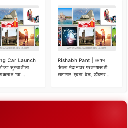
ng Car Launch
Rishabh Pant | ऋषभ
र्षाच्या सुरुवातीला
पंतला मैदानावर परतण्यासाठी
शकतात ‘या’
लागणार ‘एवढा’ वेळ, डॉक्टर
कार
म्हणाले…