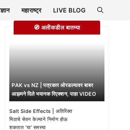
रज्ञान
महाराष्ट्र
LIVE BLOG
🧭 अलीकडील बातम्या
PAK vs NZ | पत्रकार ओरडल्यावर बाबर
आझमने दिले भयानक रिएक्शन, पाहा VIDEO
Salt Side Effects | अतिरिक्त
मिठाचे सेवन केल्याने निर्माण होऊ
शकतात ‘या’ समस्या