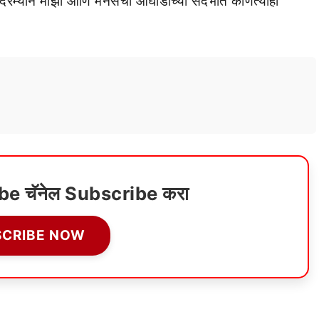
. दरम्यान माझी आणि मनसेची आघाडीच्या संदर्भात कोणत्याही
ube चॅनेल Subscribe करा
SCRIBE NOW