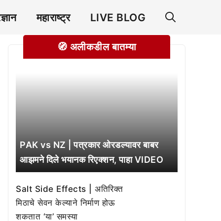
रज्ञान
महाराष्ट्र
LIVE BLOG
🧭 अलीकडील बातम्या
PAK vs NZ | पत्रकार ओरडल्यावर बाबर
आझमने दिले भयानक रिएक्शन, पाहा VIDEO
Salt Side Effects | अतिरिक्त
मिठाचे सेवन केल्याने निर्माण होऊ
शकतात ‘या’ समस्या