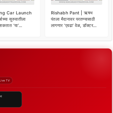
ng Car Launch
Rishabh Pant | ऋषभ
र्षाच्या सुरुवातीला
पंतला मैदानावर परतण्यासाठी
शकतात ‘या’
लागणार ‘एवढा’ वेळ, डॉक्टर
कार
म्हणाले…
Live TV
HE