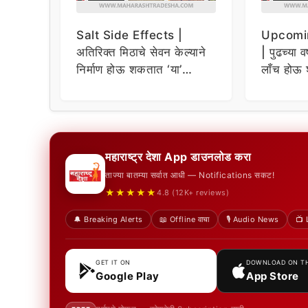
Salt Side Effects |
Upcomi
अतिरिक्त मिठाचे सेवन केल्याने
| पुढच्या व
निर्माण होऊ शकतात ‘या’
लाँच होऊ 
समस्या
धमाकेदार 
महाराष्ट्र देशा App डाउनलोड करा
ताज्या बातम्या सर्वात आधी — Notifications सकट!
★★★★★
4.8 (12K+ reviews)
🔔 Breaking Alerts
📖 Offline वाचा
🎙️ Audio News
📺 
GET IT ON
DOWNLOAD ON T
Google Play
App Store