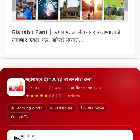
Rishabh Pant | ऋषभ पंतला मैदानावर परतण्यासाठी
लागणार ‘एवढा’ वेळ, डॉक्टर म्हणाले…
महाराष्ट्र देशा App डाउनलोड करा
ताज्या बातम्या सर्वात आधी — Notifications सकट!
★★★★★
4.8 (12K+ reviews)
🔔 Breaking Alerts
📖 Offline वाचा
🎙️ Audio News
📺 Live TV
GET IT ON