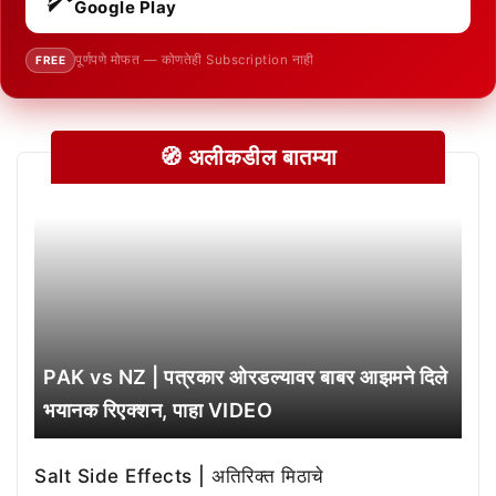
Google Play
पूर्णपणे मोफत — कोणतेही Subscription नाही
FREE
🧭 अलीकडील बातम्या
PAK vs NZ | पत्रकार ओरडल्यावर बाबर आझमने दिले
भयानक रिएक्शन, पाहा VIDEO
Salt Side Effects | अतिरिक्त मिठाचे