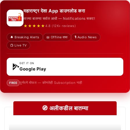
महाराष्ट्र देशा App डाउनलोड करा
ताज्या बातम्या सर्वात आधी — Notifications सकट!
★★★★★
4.8 (12K+ reviews)
🔔 Breaking Alerts
📖 Offline वाचा
🎙️ Audio News
📺 Live TV
GET IT ON
Google Play
पूर्णपणे मोफत — कोणतेही Subscription नाही
FREE
🧭 अलीकडील बातम्या