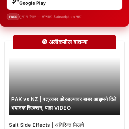
Google Play
पूर्णपणे मोफत — कोणतेही Subscription नाही
FREE
🧭 अलीकडील बातम्या
PAK vs NZ | पत्रकार ओरडल्यावर बाबर आझमने दिले
भयानक रिएक्शन, पाहा VIDEO
Salt Side Effects | अतिरिक्त मिठाचे