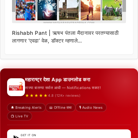
Rishabh Pant | ऋषभ पंतला मैदानावर परतण्यासाठी
लागणार ‘एवढा’ वेळ, डॉक्टर म्हणाले…
महाराष्ट्र देशा App डाउनलोड करा
ताज्या बातम्या सर्वात आधी — Notifications सकट!
★★★★★
4.8 (12K+ reviews)
🔔 Breaking Alerts
📖 Offline वाचा
🎙️ Audio News
📺 Live TV
GET IT ON