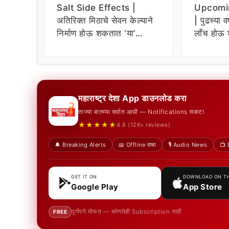
Salt Side Effects |
Upcomi
अतिरिक्त मिठाचे सेवन केल्याने
| पुढच्या व
निर्माण होऊ शकतात ‘या’
लाँच होऊ 
समस्या
धमाकेदार 
महाराष्ट्र देशा App डाउनलोड करा
ताज्या बातम्या सर्वात आधी — Notifications सकट!
★★★★★
4.8 (12K+ reviews)
🔔 Breaking Alerts
📖 Offline वाचा
🎙️ Audio News
📺 
GET IT ON
DOWNLOAD ON T
Google Play
App Store
पूर्णपणे मोफत — कोणतेही Subscription नाही
FREE