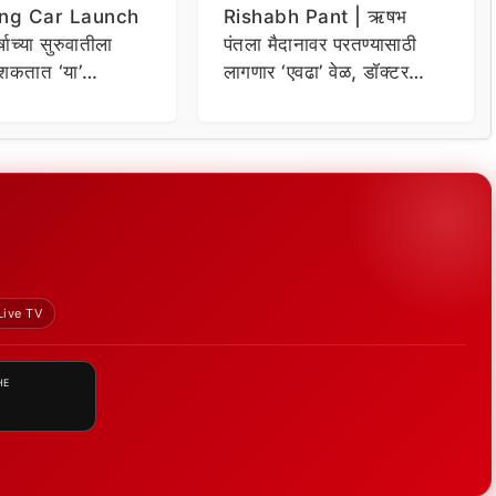
ng Car Launch
Rishabh Pant | ऋषभ
र्षाच्या सुरुवातीला
पंतला मैदानावर परतण्यासाठी
शकतात ‘या’
लागणार ‘एवढा’ वेळ, डॉक्टर
कार
म्हणाले…
Live TV
HE