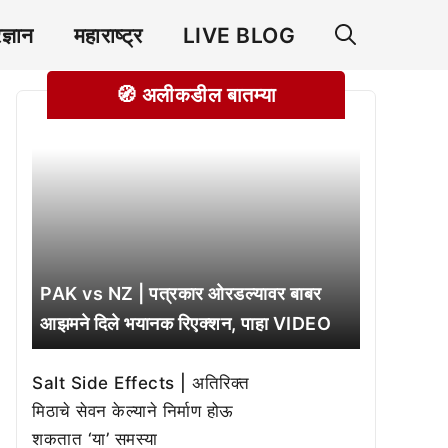
रज्ञान
महाराष्ट्र
LIVE BLOG
🧭 अलीकडील बातम्या
PAK vs NZ | पत्रकार ओरडल्यावर बाबर
आझमने दिले भयानक रिएक्शन, पाहा VIDEO
Salt Side Effects | अतिरिक्त
मिठाचे सेवन केल्याने निर्माण होऊ
शकतात ‘या’ समस्या