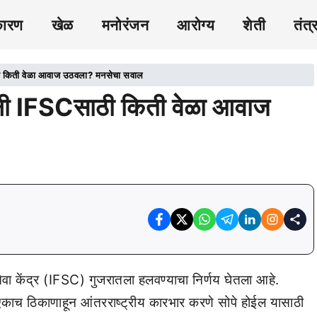
कारण
खेळ
मनोरंजन
आरोग्य
शेती
तंत्
ठी किती वेळा आवाज उठवला? मनसेचा सवाल
ंंनी IFSCसाठी किती वेळा आवाज
सेवा केंद्र (IFSC) गुजरातला हलवण्याचा निर्णय घेतला आहे.
एकाच ठिकाणाहून आंतरराष्ट्रीय कारभार करणे सोपे होईल यासाठी