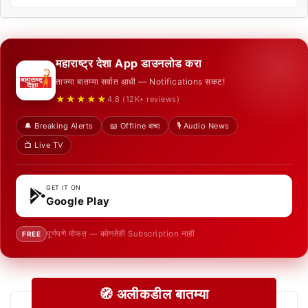
महाराष्ट्र देशा App डाउनलोड करा
ताज्या बातम्या सर्वात आधी — Notifications सकट!
★★★★★
4.8 (12K+ reviews)
🔔 Breaking Alerts
📖 Offline वाचा
🎙️ Audio News
📺 Live TV
GET IT ON
Google Play
पूर्णपणे मोफत — कोणतेही Subscription नाही
FREE
🧭 अलीकडील बातम्या