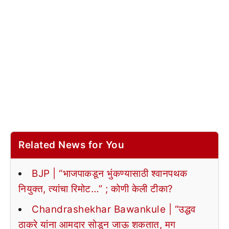
Related News for You
BJP | “भाजपाकडून भुंकण्यासाठी श्वानपथक
नियुक्त, त्यांचा रिमोट…” ; कोणी केली टीका?
Chandrashekhar Bawankule | “उद्धव
ठाकरे यांना आमदार सोडून जाऊ शकतात, मग