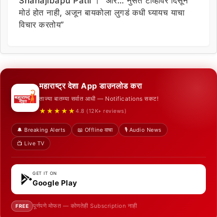
Shahajibapu Patil । “आरं… नुसतं टीव्हीवर दिसून
मोठं होत नाही, अजून बायकोला लुगडं कधी घ्यायच याचा
विचार करतोय”
महाराष्ट्र देशा App डाउनलोड करा
ताज्या बातम्या सर्वात आधी — Notifications सकट!
★★★★★
4.8 (12K+ reviews)
🔔 Breaking Alerts
📖 Offline वाचा
🎙️ Audio News
📺 Live TV
GET IT ON
Google Play
पूर्णपणे मोफत — कोणतेही Subscription नाही
FREE