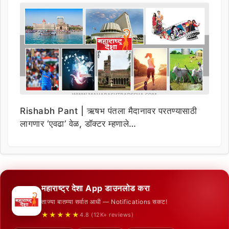
Rishabh Pant | ऋषभ पंतला मैदानावर परतण्यासाठी
लागणार ‘एवढा’ वेळ, डॉक्टर म्हणाले…
महाराष्ट्र देशा App डाउनलोड करा
ताज्या बातम्या सर्वात आधी — Notifications सकट!
★★★★★
4.8 (12K+ reviews)