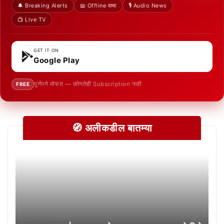
🔔 Breaking Alerts
📖 Offline वाचा
🎙️ Audio News
📺 Live TV
GET IT ON
Google Play
पूर्णपणे मोफत — कोणतेही Subscription नाही
FREE
🧭 अलीकडील बातम्या