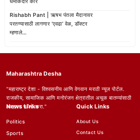
धमाकेदार कार
Rishabh Pant | ऋषभ पंतला मैदानावर
परतण्यासाठी लागणार ‘एवढा’ वेळ, डॉक्टर
म्हणाले…
Maharashtra Desha
"महाराष्ट्र देशा - विश्वसनीय आणि वेगवान मराठी न्यूज पोर्टल.
राजकीय, सामाजिक आणि मनोरंजन क्षेत्रातील अचूक बातम्यांसाठी
News Links
Quick Links
आम्हाला फॉलो करा."
Politics
About Us
Contact Us
Sports