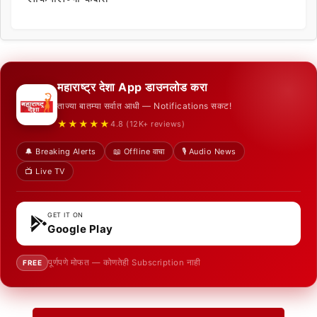
महाराष्ट्र देशा App डाउनलोड करा
ताज्या बातम्या सर्वात आधी — Notifications सकट!
★★★★★
4.8 (12K+ reviews)
🔔 Breaking Alerts
📖 Offline वाचा
🎙️ Audio News
📺 Live TV
GET IT ON
Google Play
पूर्णपणे मोफत — कोणतेही Subscription नाही
FREE