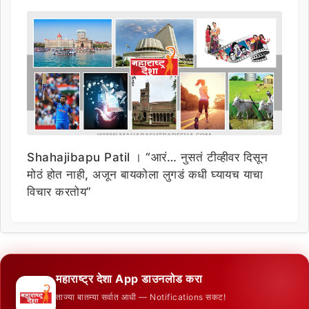
Shahajibapu Patil । “आरं… नुसतं टीव्हीवर दिसून
मोठं होत नाही, अजून बायकोला लुगडं कधी घ्यायच याचा
विचार करतोय”
महाराष्ट्र देशा App डाउनलोड करा
ताज्या बातम्या सर्वात आधी — Notifications सकट!