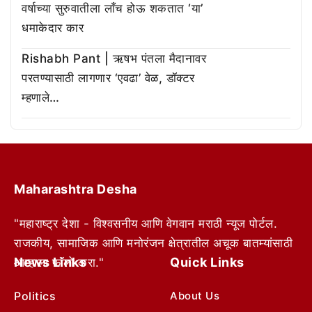
वर्षाच्या सुरुवातीला लाँच होऊ शकतात ‘या’
धमाकेदार कार
Rishabh Pant | ऋषभ पंतला मैदानावर
परतण्यासाठी लागणार ‘एवढा’ वेळ, डॉक्टर
म्हणाले…
Maharashtra Desha
"महाराष्ट्र देशा - विश्वसनीय आणि वेगवान मराठी न्यूज पोर्टल.
राजकीय, सामाजिक आणि मनोरंजन क्षेत्रातील अचूक बातम्यांसाठी
News Links
Quick Links
आम्हाला फॉलो करा."
Politics
About Us