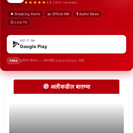
★★★★★
4.8 (12K+ reviews)
🔔 Breaking Alerts
📖 Offline वाचा
🎙️ Audio News
📺 Live TV
GET IT ON
Google Play
पूर्णपणे मोफत — कोणतेही Subscription नाही
FREE
🧭 अलीकडील बातम्या