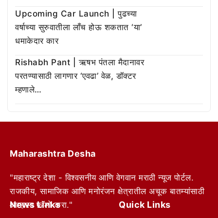
Upcoming Car Launch | पुढच्या
वर्षाच्या सुरुवातीला लाँच होऊ शकतात ‘या’
धमाकेदार कार
Rishabh Pant | ऋषभ पंतला मैदानावर
परतण्यासाठी लागणार ‘एवढा’ वेळ, डॉक्टर
म्हणाले…
Maharashtra Desha
"महाराष्ट्र देशा - विश्वसनीय आणि वेगवान मराठी न्यूज पोर्टल.
राजकीय, सामाजिक आणि मनोरंजन क्षेत्रातील अचूक बातम्यांसाठी
News Links
Quick Links
आम्हाला फॉलो करा."