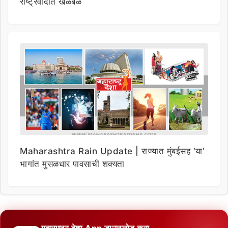
राष्ट्रवादीत खळबळ
Maharashtra Rain Update | राज्यात मुंबईसह ‘या’
भागांत मुसळधार पावसाची शक्यता
महाराष्ट्र देशा App डाउनलोड करा