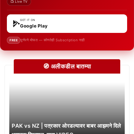
📺 Live TV
GET IT ON
Google Play
पूर्णपणे मोफत — कोणतेही Subscription नाही
FREE
🧭 अलीकडील बातम्या
PAK vs NZ | पत्रकार ओरडल्यावर बाबर आझमने दिले