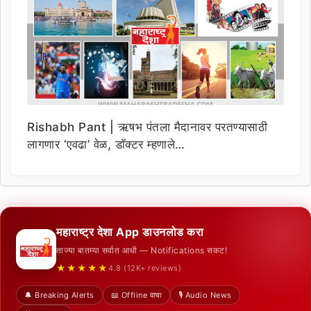
Rishabh Pant | ऋषभ पंतला मैदानावर परतण्यासाठी
लागणार ‘एवढा’ वेळ, डॉक्टर म्हणाले…
महाराष्ट्र देशा App डाउनलोड करा
ताज्या बातम्या सर्वात आधी — Notifications सकट!
★★★★★
4.8 (12K+ reviews)
🔔 Breaking Alerts
📖 Offline वाचा
🎙️ Audio News