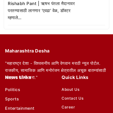
Rishabh Pant | ऋषभ पंतला मैदानावर
परतण्यासाठी लागणार ‘एवढा’ वेळ, डॉक्टर
म्हणाले…
Maharashtra Desha
"महाराष्ट्र देशा - विश्वसनीय आणि वेगवान मराठी न्यूज पोर्टल.
राजकीय, सामाजिक आणि मनोरंजन क्षेत्रातील अचूक बातम्यांसाठी
News Links
Quick Links
आम्हाला फॉलो करा."
Politics
About Us
Contact Us
Sports
Career
Entertainment