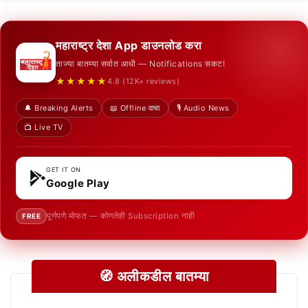
महाराष्ट्र देशा App डाउनलोड करा
ताज्या बातम्या सर्वात आधी — Notifications सकट!
★★★★★
4.8 (12K+ reviews)
🔔 Breaking Alerts
📖 Offline वाचा
🎙️ Audio News
📺 Live TV
GET IT ON
Google Play
पूर्णपणे मोफत — कोणतेही Subscription नाही
FREE
🧭 अलीकडील बातम्या