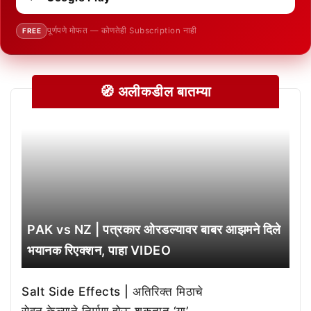
पूर्णपणे मोफत — कोणतेही Subscription नाही
FREE
🧭 अलीकडील बातम्या
PAK vs NZ | पत्रकार ओरडल्यावर बाबर आझमने दिले
भयानक रिएक्शन, पाहा VIDEO
Salt Side Effects | अतिरिक्त मिठाचे