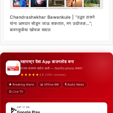
Chandrashekhar Bawankule | “उद्धव ठाकरे
यांना आमदार सोडून जाऊ शकतात, मग उद्योजक…”;
बावनकुळेंचा खोचक सवाल
महाराष्ट्र देशा App डाउनलोड करा
ताज्या बातम्या सर्वात आधी — Notifications सकट!
★★★★★
4.8 (12K+ reviews)
🔔 Breaking Alerts
📖 Offline वाचा
🎙️ Audio News
📺 Live TV
GET IT ON
Google Play