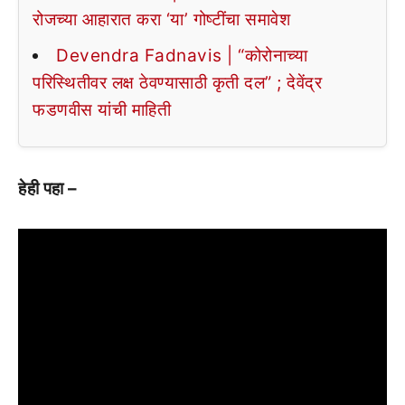
रोजच्या आहारात करा ‘या’ गोष्टींचा समावेश
Devendra Fadnavis | “कोरोनाच्या
परिस्थितीवर लक्ष ठेवण्यासाठी कृती दल” ; देवेंद्र
फडणवीस यांची माहिती
हेही पहा –